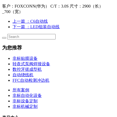
客户：FOXCONN(华为） C/T：3.0S 尺寸：2900（长）
_700（宽）
上一篇
：C6自动线
下一篇
：LED组装自动线
为您推荐
非标贴膜设备
转盘式泵阀焊接设备
数控牙搓成型机
自动绕线机
FFC自动检测冲边机
所有案例
非标自动化设备
非标设备定制
非标机械定制