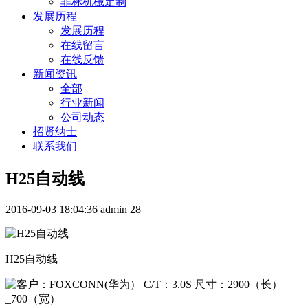
非标机械定制
发展历程
发展历程
在线留言
在线反馈
新闻资讯
全部
行业新闻
公司动态
招贤纳士
联系我们
H25自动线
2016-09-03 18:04:36
admin
28
H25自动线