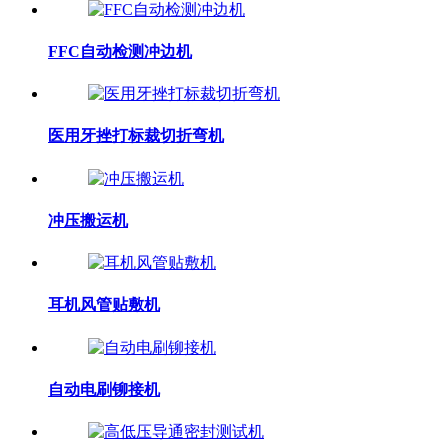
FFC自动检测冲边机
医用牙挫打标裁切折弯机
冲压搬运机
耳机风管贴敷机
自动电刷铆接机