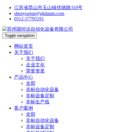
江苏省昆山市玉山镇优德路318号
shenyoujun@gkdauto.com
0512-57795191
Toggle navigation
网站首页
关于我们
关于我们
企业文化
荣誉资质
产品中心
全部
非标自动化设备
非标设备定制
非标生产线
客户案例
全部
非标自动化设备
非标设备定制