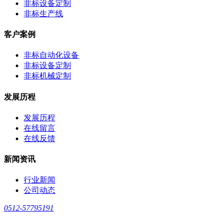
非标设备定制
非标生产线
客户案例
非标自动化设备
非标设备定制
非标机械定制
发展历程
发展历程
在线留言
在线反馈
新闻资讯
行业新闻
公司动态
0512-57795191